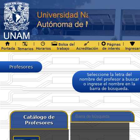
|
|
|
|
|
|
Bolsa de
Páginas
Portada
Horarios
trabajo
Acreditación
de interés
Ingresar
Temarios
Profesores
Seleccione la letra del
nombre del profesor a buscar
o ingrese el nombre en la
barra de búsqueda.
Catálogo de
Profesores