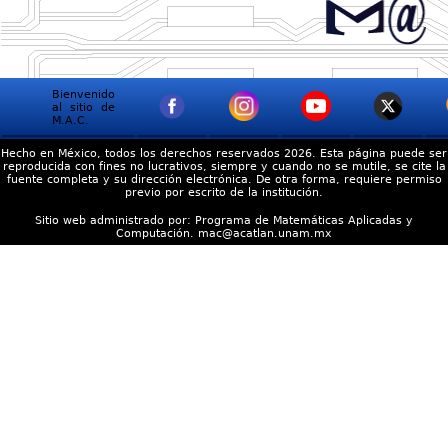
Bienvenido
al sitio de
Gabriel
M.A.C.
Delgado
Juárez
Hecho en México, todos los derechos reservados 2026. Esta página puede ser
reproducida con fines no lucrativos, siempre y cuando no se mutile, se cite la
fuente completa y su dirección electrónica. De otra forma, requiere permiso
previo por escrito de la institución.
Sitio web administrado por: Programa de Matemáticas Aplicadas y
Computación. mac@acatlan.unam.mx
Luis Felipe
Díaz Uribe
Ricardo
Domínguez
Esquerro