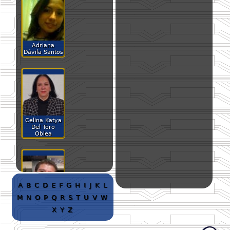
Adriana
Dávila Santos
Celina Katya
Del Toro
Oblea
A
B
C
D
E
F
G
H
I
J
K
L
M
N
O
P
Q
R
S
T
U
V
W
Christian
Carlos
X
Y
Z
Delgado
Elizondo